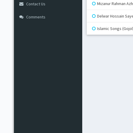
Mizanur Rahman Azha
Contact Us
Delwar Hossain Saye
Comments
Islamic Songs (Gojol