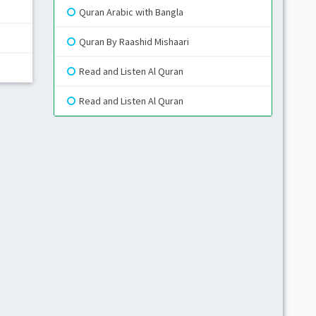
Quran Arabic with Bangla
Gr
Quran By Raashid Mishaari
Read and Listen Al Quran
Blue
Read and Listen Al Quran
Gr
Li