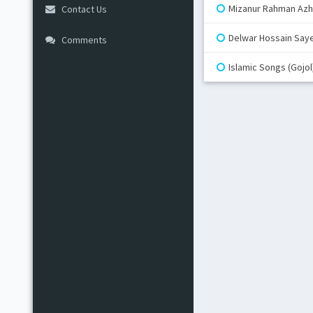
Mizanur Rahman Azha
Contact Us
Delwar Hossain Saye
Comments
Islamic Songs (Gojol