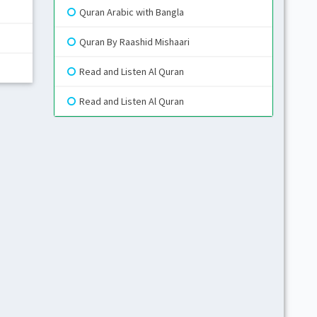
Quran Arabic with Bangla
Gr
Quran By Raashid Mishaari
Read and Listen Al Quran
Blue
Read and Listen Al Quran
Gr
Li